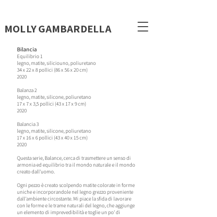
MOLLY GAMBARDELLA
Bilancia
Equilibrio 1
legno, matite, silicio
uno, poliuretano
34 x 22 x 8 pollici (86 x 56 x 20 cm)
2020
B
alanza 2
legno, matite, silicone, poliuretano
17 x 7 x 3,5 pollici (43 x 17 x 9 cm)
2020
Ba
lancia 3
legno, matite, silicone, poliuretano
17 x 16 x 6 pollici (43 x 40 x 15 cm)
2020
Questa serie, Balance, cerca di trasmettere un senso di
armonia ed equilibrio tra il mondo naturale e il mondo
creato dall'uomo.
Ogni pezzo è creato scolpendo matite colorate in forme
uniche e incorporandole nel legno grezzo proveniente
dall'ambiente circostante. Mi piace la sfida di lavorare
con le forme e le trame naturali del legno, che aggiunge
un elemento di imprevedibilità e toglie un po' di