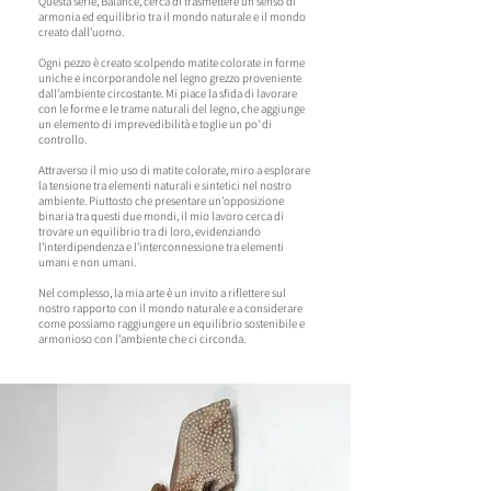
Questa serie, Balance, cerca di trasmettere un senso di
armonia ed equilibrio tra il mondo naturale e il mondo
creato dall'uomo.
Ogni pezzo è creato scolpendo matite colorate in forme
uniche e incorporandole nel legno grezzo proveniente
dall'ambiente circostante. Mi piace la sfida di lavorare
con le forme e le trame naturali del legno, che aggiunge
un elemento di imprevedibilità e toglie un po' di
controllo.
Attraverso il mio uso di matite colorate, miro a esplorare
la tensione tra elementi naturali e sintetici nel nostro
ambiente. Piuttosto che presentare un'opposizione
binaria tra questi due mondi, il mio lavoro cerca di
trovare un equilibrio tra di loro, evidenziando
l'interdipendenza e l'interconnessione tra elementi
umani e non umani.
Nel complesso, la mia arte è un invito a riflettere sul
nostro rapporto con il mondo naturale e a considerare
come possiamo raggiungere un equilibrio sostenibile e
armonioso con l'ambiente che ci circonda.