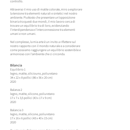
controllo.
Attraverso il mio uso di matite colorate, miro a esplorare
la tensione tra elementi naturali e sintetici nel nostro
ambiente. Piuttosto che presentare un'opposizione
binaria tra questi due mondi, il mio lavoro cerca di
trovare un equilibrio tra di loro, evidenziando
l'interdipendenza e l'interconnessione tra elementi
umani e non umani.
Nel complesso, la mia arte è un invito a riflettere sul
nostro rapporto con il mondo naturale e a considerare
come possiamo raggiungere un equilibrio sostenibile e
armonioso con l'ambiente che ci circonda.
Bilancia
Equilibrio 1
legno, matite, silicio
uno, poliuretano
34 x 22 x 8 pollici (86 x 56 x 20 cm)
2020
B
alanza 2
legno, matite, silicone, poliuretano
17 x 7 x 3,5 pollici (43 x 17 x 9 cm)
2020
Ba
lancia 3
legno, matite, silicone, poliuretano
17 x 16 x 6 pollici (43 x 40 x 15 cm)
2020