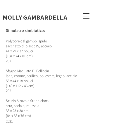
MOLLY GAMBARDELLA
Simulacro simbiotico:
Polypore dal gambo ispido
sacchetto di plastica
S, acciaio
41 x 29 x 32 pollici
(104 x 74 x 81 cm)
2021
Sfagno Maculato Di Pelliccia
lana, cotone, acrilico, poliestere, legno, acciaio
55 x 44 x 18 pollici
(140 x 112 x 46 cm)
2021
Scudo Alzavola Strippleback
seta, acciaio, mussola
33 x 23 x 30 cm
(84 x 58 x 76 cm)
2021