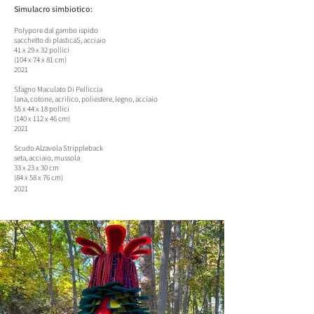
Simulacro simbiotico:
Polypore dal gambo ispido
sacchetto di plastica
S, acciaio
41 x 29 x 32 pollici
(104 x 74 x 81 cm)
2021
Sfagno Maculato Di Pelliccia
lana, cotone, acrilico, poliestere, legno, acciaio
55 x 44 x 18 pollici
(140 x 112 x 46 cm)
2021
Scudo Alzavola Strippleback
seta, acciaio, mussola
33 x 23 x 30 cm
(84 x 58 x 76 cm)
2021