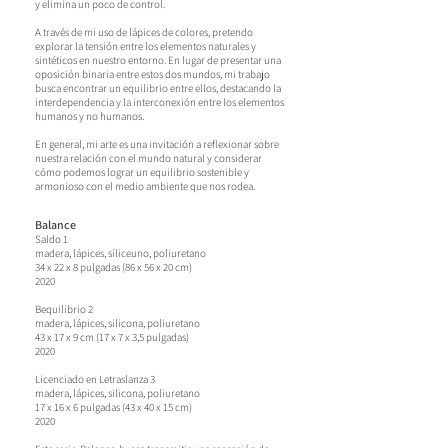
y elimina un poco de control.
A través de mi uso de lápices de colores, pretendo
explorar la tensión entre los elementos naturales y
sintéticos en nuestro entorno. En lugar de presentar una
oposición binaria entre estos dos mundos, mi trabajo
busca encontrar un equilibrio entre ellos, destacando la
interdependencia y la interconexión entre los elementos
humanos y no humanos.
En general, mi arte es una invitación a reflexionar sobre
nuestra relación con el mundo natural y considerar
cómo podemos lograr un equilibrio sostenible y
armonioso con el medio ambiente que nos rodea.
Balance
Saldo 1
madera, lápices, sílice
uno, poliuretano
34 x 22 x 8 pulgadas (86 x 56 x 20 cm)
2020
B
equilibrio 2
madera, lápices, silicona, poliuretano
43 x 17 x 9 cm (17 x 7 x 3,5 pulgadas)
2020
Licenciado en Letras
lanza 3
madera, lápices, silicona, poliuretano
17 x 16 x 6 pulgadas (43 x 40 x 15 cm)
2020