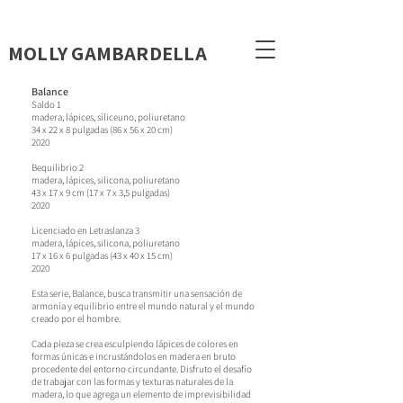
MOLLY GAMBARDELLA
Balance
Saldo 1
madera, lápices, sílice
uno, poliuretano
34 x 22 x 8 pulgadas (86 x 56 x 20 cm)
2020
B
equilibrio 2
madera, lápices, silicona, poliuretano
43 x 17 x 9 cm (17 x 7 x 3,5 pulgadas)
2020
Licenciado en Letras
lanza 3
madera, lápices, silicona, poliuretano
17 x 16 x 6 pulgadas (43 x 40 x 15 cm)
2020
Esta serie, Balance, busca transmitir una sensación de
armonía y equilibrio entre el mundo natural y el mundo
creado por el hombre.
Cada pieza se crea esculpiendo lápices de colores en
formas únicas e incrustándolos en madera en bruto
procedente del entorno circundante. Disfruto el desafío
de trabajar con las formas y texturas naturales de la
madera, lo que agrega un elemento de imprevisibilidad