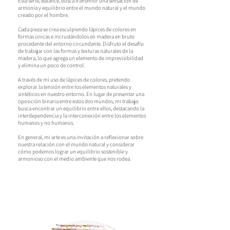
Esta serie, Balance, busca transmitir una sensación de
armonía y equilibrio entre el mundo natural y el mundo
creado por el hombre.
Cada pieza se crea esculpiendo lápices de colores en
formas únicas e incrustándolos en madera en bruto
procedente del entorno circundante. Disfruto el desafío
de trabajar con las formas y texturas naturales de la
madera, lo que agrega un elemento de imprevisibilidad
y elimina un poco de control.
A través de mi uso de lápices de colores, pretendo
explorar la tensión entre los elementos naturales y
sintéticos en nuestro entorno. En lugar de presentar una
oposición binaria entre estos dos mundos, mi trabajo
busca encontrar un equilibrio entre ellos, destacando la
interdependencia y la interconexión entre los elementos
humanos y no humanos.
En general, mi arte es una invitación a reflexionar sobre
nuestra relación con el mundo natural y considerar
cómo podemos lograr un equilibrio sostenible y
armonioso con el medio ambiente que nos rodea.