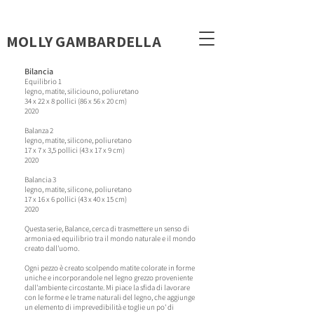
MOLLY GAMBARDELLA
Bilancia
Equilibrio 1
legno, matite, silicio
uno, poliuretano
34 x 22 x 8 pollici (86 x 56 x 20 cm)
2020
B
alanza 2
legno, matite, silicone, poliuretano
17 x 7 x 3,5 pollici (43 x 17 x 9 cm)
2020
Ba
lancia 3
legno, matite, silicone, poliuretano
17 x 16 x 6 pollici (43 x 40 x 15 cm)
2020
Questa serie, Balance, cerca di trasmettere un senso di
armonia ed equilibrio tra il mondo naturale e il mondo
creato dall'uomo.
Ogni pezzo è creato scolpendo matite colorate in forme
uniche e incorporandole nel legno grezzo proveniente
dall'ambiente circostante. Mi piace la sfida di lavorare
con le forme e le trame naturali del legno, che aggiunge
un elemento di imprevedibilità e toglie un po' di