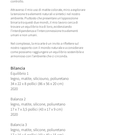
controllo.
Attraverso il mio uso di matite colorate, miro a esplorare
la tensione tra elementi naturali e sintetici nel nostro
ambiente. Piuttosto che presentare un'opposizione
binaria tra questi due mondi, il mio lavoro cerca di
trovare un equilibrio tra di loro, evidenziando
l'interdipendenza e l'interconnessione tra elementi
umani e non umani.
Nel complesso, la mia arte è un invito a riflettere sul
nostro rapporto con il mondo naturale e a considerare
come possiamo raggiungere un equilibrio sostenibile e
armonioso con l'ambiente che ci circonda.
Bilancia
Equilibrio 1
legno, matite, silicio
uno, poliuretano
34 x 22 x 8 pollici (86 x 56 x 20 cm)
2020
B
alanza 2
legno, matite, silicone, poliuretano
17 x 7 x 3,5 pollici (43 x 17 x 9 cm)
2020
Ba
lancia 3
legno, matite, silicone, poliuretano
17 x 16 x 6 pollici (43 x 40 x 15 cm)