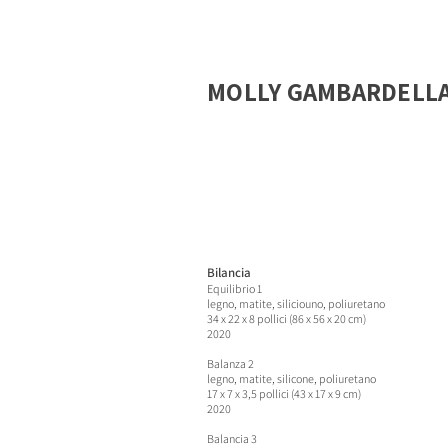
MOLLY GAMBARDELL
Bilancia
Equilibrio 1
legno, matite, silicio
uno, poliuretano
34 x 22 x 8 pollici (86 x 56 x 20 cm)
2020
B
alanza 2
legno, matite, silicone, poliuretano
17 x 7 x 3,5 pollici (43 x 17 x 9 cm)
2020
Ba
lancia 3