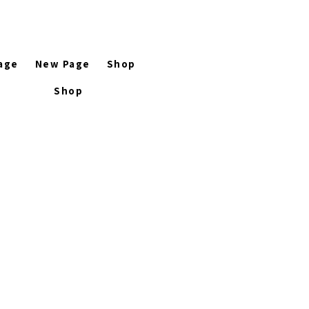
age
New Page
Shop
Shop