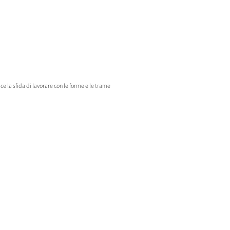
 la sfida di lavorare con le forme e le trame
ntare un'opposizione binaria tra questi due mondi,
ilibrio sostenibile e armonioso con l'ambiente che