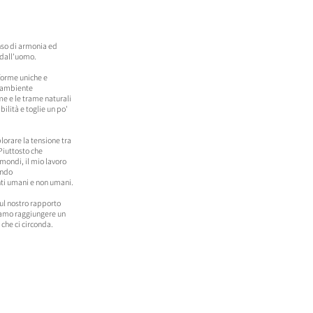
nso di armonia ed
 dall'uomo.
forme uniche e
l'ambiente
rme e le trame naturali
ilità e toglie un po'
plorare la tensione tra
Piuttosto che
mondi, il mio lavoro
ando
nti umani e non umani.
sul nostro rapporto
iamo raggiungere un
che ci circonda.