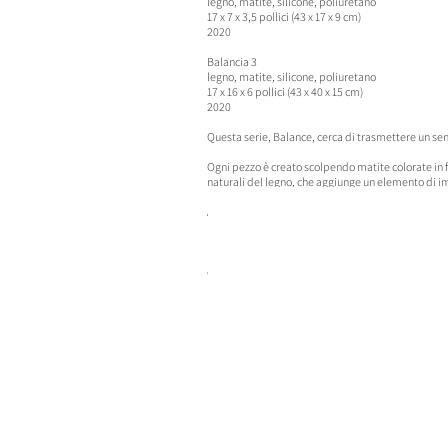
legno, matite, silicone, poliuretano
17 x 7 x 3,5 pollici (43 x 17 x 9 cm)
2020
Ba
lancia 3
legno, matite, silicone, poliuretano
17 x 16 x 6 pollici (43 x 40 x 15 cm)
2020
Questa serie, Balance, cerca di trasmettere un se
Ogni pezzo è creato scolpendo matite colorate in f
naturali del legno, che aggiunge un elemento di imp
Attraverso il mio uso di matite colorate, miro a e
il mio lavoro cerca di trovare un equilibrio tra d
Nel complesso, la mia arte è un invito a riflette
ci circonda.