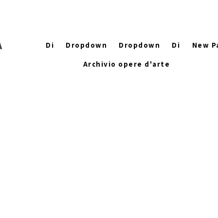
A
Di
Dropdown
Dropdown
Di
New P
Archivio opere d'arte