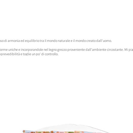
nso di armonia ed equilibrio tra il mondo naturale e il mondo creato dall'uomo.
orme uniche e incorporandole nel legno grezzo proveniente dall'ambiente circostante. Mi piace
revedibilità e toglie un po' di controllo.
splorare la tensione tra elementi naturali e sintetici nel nostro ambiente. Piuttosto che prese
i loro, evidenziando l'interdipendenza e l'interconnessione tra elementi umani e non umani.
re sul nostro rapporto con il mondo naturale e a considerare come possiamo raggiungere un equ