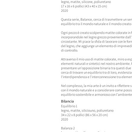
legno, matite, silicone, poliuretano
17 x 16 x 6 pollici (43 x 40 x 15 cm)
2020
Questa serie, Balance, cerca di trasmettere un se
equilibrio tra il mondo naturale e il mondo creato
Ogni pezzo è creato scolpendo matite colorate in 
incorporandole nel legno grezzo proveniente dal
circostante. Mi piace la sfida di lavorare con le fo
del legno, che aggiunge un elemento di imprevedib
di controllo.
Attraverso il mio uso di matite colorate, miro a es
elementi naturali e sintetici nel nostro ambiente. 
presentare un'opposizione binaria tra questi due 
cerca di trovare un equilibrio tra di loro, evidenzi
l'interdipendenza e l'interconnessione tra eleme
Nel complesso, la mia arte è un invito a riflettere 
con il mondo naturale e a considerare come poss
equilibrio sostenibile e armonioso con l'ambiente 
Bilancia
Equilibrio 1
legno, matite, silicio
uno, poliuretano
34 x 22 x 8 pollici (86 x 56 x 20 cm)
2020
B
alanza 2